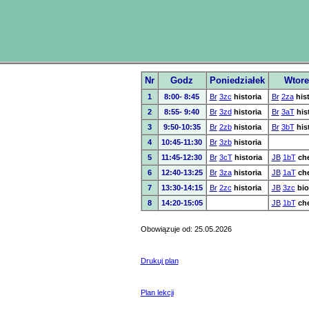
Nr
Godz
Poniedziałek
Wtore
1
8:00- 8:45
Br
3zc
historia
Br
2za
his
2
8:55- 9:40
Br
3zd
historia
Br
3aT
his
3
9:50-10:35
Br
2zb
historia
Br
3bT
his
4
10:45-11:30
Br
3zb
historia
5
11:45-12:30
Br
3cT
historia
JB
1bT
ch
6
12:40-13:25
Br
3za
historia
JB
1aT
ch
7
13:30-14:15
Br
2zc
historia
JB
3zc
bio
8
14:20-15:05
JB
1bT
ch
Obowiązuje od: 25.05.2026
Drukuj plan
Plan lekcji