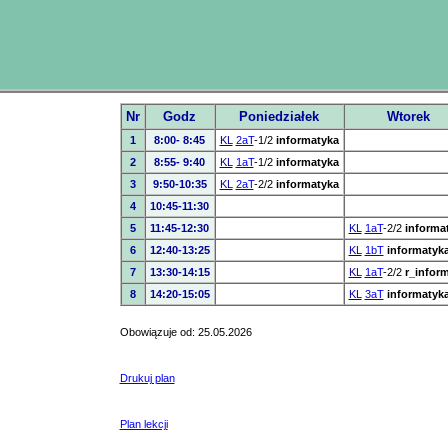
Nr
Godz
Poniedziałek
Wtorek
1
8:00- 8:45
KL
2aT
-1/2
informatyka
2
8:55- 9:40
KL
1aT
-1/2
informatyka
3
9:50-10:35
KL
2aT
-2/2
informatyka
4
10:45-11:30
5
11:45-12:30
KL
1aT
-2/2
informa
6
12:40-13:25
KL
1bT
informatyk
7
13:30-14:15
KL
1aT
-2/2
r_inform
8
14:20-15:05
KL
3aT
informatyk
Obowiązuje od: 25.05.2026
Drukuj plan
Plan lekcji