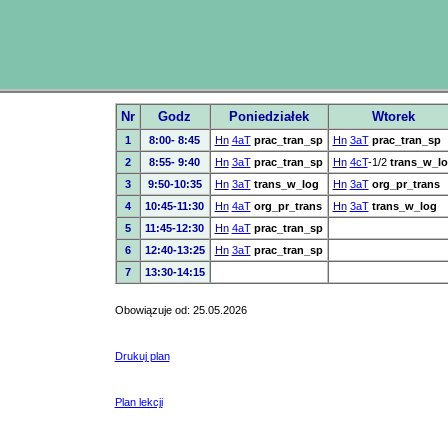
Nr
Godz
Poniedziałek
Wtorek
1
8:00- 8:45
Hn
4aT
prac_tran_sp
Hn
3aT
prac_tran_sp
2
8:55- 9:40
Hn
3aT
prac_tran_sp
Hn
4cT
-1/2
trans_w_l
3
9:50-10:35
Hn
3aT
trans_w_log
Hn
3aT
org_pr_trans
4
10:45-11:30
Hn
4aT
org_pr_trans
Hn
3aT
trans_w_log
5
11:45-12:30
Hn
4aT
prac_tran_sp
6
12:40-13:25
Hn
3aT
prac_tran_sp
7
13:30-14:15
Obowiązuje od: 25.05.2026
Drukuj plan
Plan lekcji